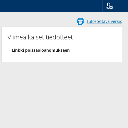
Kieli
Suomi
Tulostettava versio
Svenska
English
Viimeaikaiset tiedotteet
Linkki poissaoloanomukseen